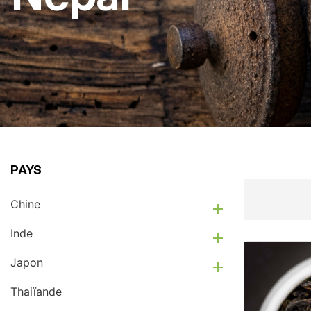
PAYS
Chine

Inde

Japon

Thaiïande